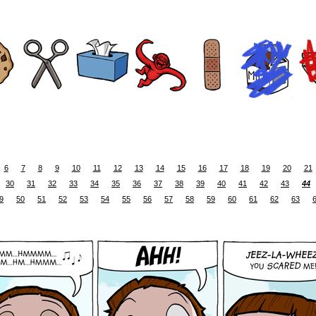
6
7
8
9
10
11
12
13
14
15
16
17
18
19
20
21
30
31
32
33
34
35
36
37
38
39
40
41
42
43
44
9
50
51
52
53
54
55
56
57
58
59
60
61
62
63