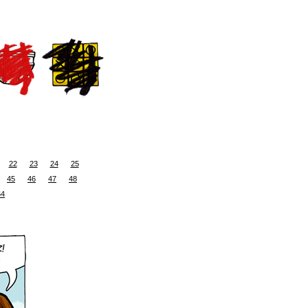
22
23
24
25
45
46
47
48
64