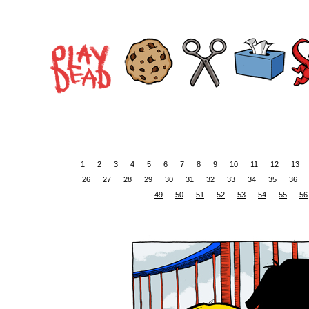
1
2
3
4
5
6
7
8
9
10
11
12
13
26
27
28
29
30
31
32
33
34
35
36
49
50
51
52
53
54
55
56