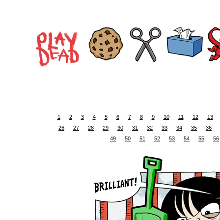
1
2
3
4
5
6
7
8
9
10
11
12
13
26
27
28
29
30
31
32
33
34
35
36
49
50
51
52
53
54
55
56