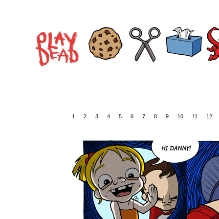
1
2
3
4
5
6
7
8
9
10
11
12