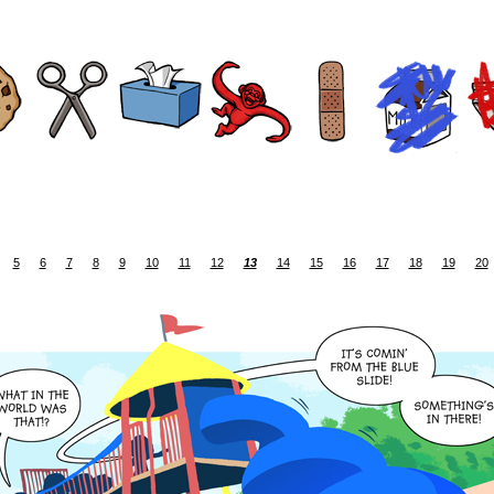
5
6
7
8
9
10
11
12
13
14
15
16
17
18
19
20