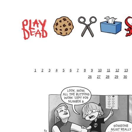
1
2
3
4
5
6
7
8
9
10
11
12
13
26
27
28
29
30